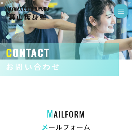
CONTACT
Copyright © 2026
葉山護身塾
All Rights Reserved.
お問い合わせ
M
AILFORM
メ
ールフォーム